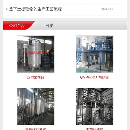
釜下土提取物的生产工艺流程
2024/5/3
公司产品
分类
双层加热罐
GMP标准无菌储罐
不锈钢储液罐
无菌储液罐