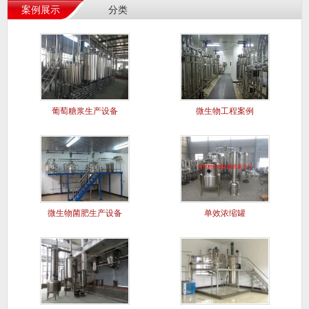
案例展示
分类
葡萄糖浆生产设备
微生物工程案例
微生物菌肥生产设备
单效浓缩罐