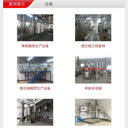
案例展示
分类
葡萄糖浆生产设备
微生物工程案例
微生物菌肥生产设备
单效浓缩罐