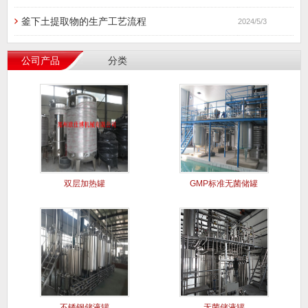
釜下土提取物的生产工艺流程
2024/5/3
公司产品
分类
双层加热罐
GMP标准无菌储罐
不锈钢储液罐
无菌储液罐