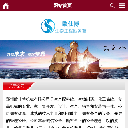
网站首页
关于公司
郑州欧仕博机械有限公司是生产配料罐、生物制药、化工储罐、食
品机械的专业厂家，集开发、设计、生产、销售和安装为一体。公
司拥有雄厚、成熟的技术力量和制作能力，拥有齐全的设备、先进
的管理经验。公司本着诚信经营、顾客至上的经营理念，以的质
量、的售后服务为广大用户提供全方位服务。 公司主要生产生物