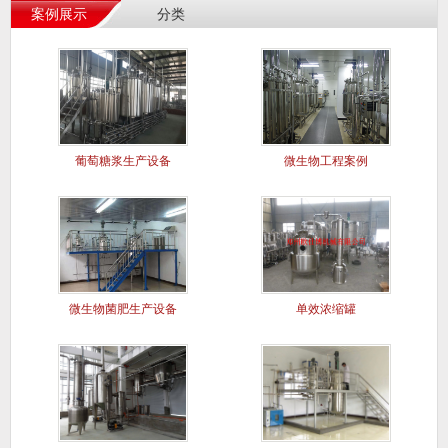
案例展示
分类
葡萄糖浆生产设备
微生物工程案例
微生物菌肥生产设备
单效浓缩罐